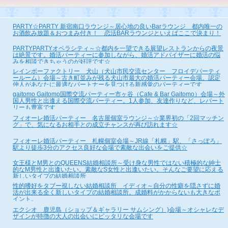
PARTY☆PARTY 新宿南口ラウンジ～居心地の良いBarラウンジ 都内唯一の
お酒飲み放題＆おつまみ付き！ 恋活BARラウンジといえばここで決まり！
PARTYPARTYオペラシティ～☆都内を一望できる展望レストランからの夜景
は絶景です。婚活パーティーに参加しながら、婚活アドバイザーに婚活の悩
みを相談できちゃうのが好評です☆
レインボーファクトリー 犬山（犬山市民交流センター フロイデパーティ
ールーム）会場～古き町並みが残る犬山市最大の婚活パーティー会場。認定
仲人があなたに最適なパートナーを見つける新感覚のパーティーです
gaitomo Gaitomo国際交流パーティー市ヶ谷（Cafe & Bar Gaitomo）会場～外
国人男性と出逢える国際交流パーティー。1人参加、友達作りなど、レパート
リーも豊富です
フィオーレ婚活パーティー 名古屋個室ラウンジ～☆業界初の「2回マッチン
グ」で、気になるお相手との成立チャンスが再び訪れます☆
フィオーレ婚活パーティー 札幌個室会場～JR線「札幌」駅、「さっぽろ」
駅より徒歩3分のアクセス良好な会場で素敵な出会いをご提供☆
女王様とM男とのQUEENS結婚相談所～受け身な男性ではない積極的な紳士
的なM男性と出逢いたい。素敵なS女性と出逢いたい。そんなご要望に応える
新しいタイプの結婚相談所
性的嗜好をタブー視しない結婚相談所 イディオ～自分の性癖を隠さずに婚
活が出来る全く新しいタイプの結婚相談所。成婚料がかからないも大きなポ
イント。
エクシオ 鹿児島（ショップ＆ギャラリー サムシング）)会場～オシャレなデ
ザインが特徴の大人の出会いにピッタリな会場です