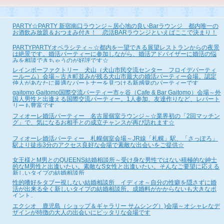
PARTY☆PARTY 新宿南口ラウンジ～居心地の良いBarラウンジ 都内唯一の
お酒飲み放題＆おつまみ付き！ 恋活BARラウンジといえばここで決まり！
PARTYPARTYオペラシティ～☆都内を一望できる展望レストランからの夜景
は絶景です。婚活パーティーに参加しながら、婚活アドバイザーに婚活の悩
みを相談できちゃうのが好評です☆
レインボーファクトリー 犬山（犬山市民交流センター フロイデパーティ
ールーム）会場～古き町並みが残る犬山市最大の婚活パーティー会場。認定
仲人があなたに最適なパートナーを見つける新感覚のパーティーです
gaitomo Gaitomo国際交流パーティー市ヶ谷（Cafe & Bar Gaitomo）会場～外
国人男性と出逢える国際交流パーティー。1人参加、友達作りなど、レパート
リーも豊富です
フィオーレ婚活パーティー 名古屋個室ラウンジ～☆業界初の「2回マッチン
グ」で、気になるお相手との成立チャンスが再び訪れます☆
フィオーレ婚活パーティー 札幌個室会場～JR線「札幌」駅、「さっぽろ」
駅より徒歩3分のアクセス良好な会場で素敵な出会いをご提供☆
女王様とM男とのQUEENS結婚相談所～受け身な男性ではない積極的な紳士
的なM男性と出逢いたい。素敵なS女性と出逢いたい。そんなご要望に応える
新しいタイプの結婚相談所
性的嗜好をタブー視しない結婚相談所 イディオ～自分の性癖を隠さずに婚
活が出来る全く新しいタイプの結婚相談所。成婚料がかからないも大きなポ
イント。
エクシオ 鹿児島（ショップ＆ギャラリー サムシング）)会場～オシャレなデ
ザインが特徴の大人の出会いにピッタリな会場です