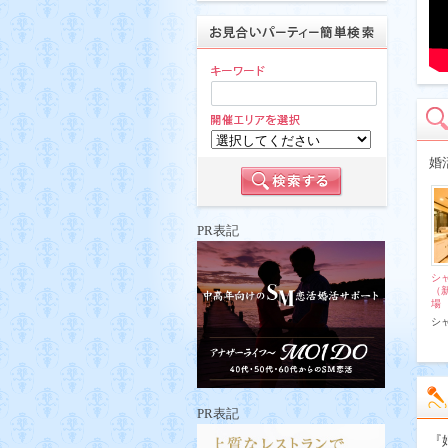
婚
PR表記
シ
（
場
シ
PR表記
『