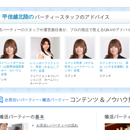
甲信越北陸の
活パーティーのスタッフや運営責任者が、プロの視点で答えるQ&Aやアドバ
MSイベントポータル
エクシオ松本（ホテル
エクシオジャパン 富
レインボーファクトリ
府（山梨県地場産業
松本ニューステーショ
山（とやま自遊館）会
ー 甲府（やまなしプ
ンター かいてら
ン1F）会場
場
ラザ）会場
）会場
エクシオ
エクシオ
フュージョン＆リレー
クシオ
ションズ ホームリッ
チパーティー
お見合いパーティーの流れ