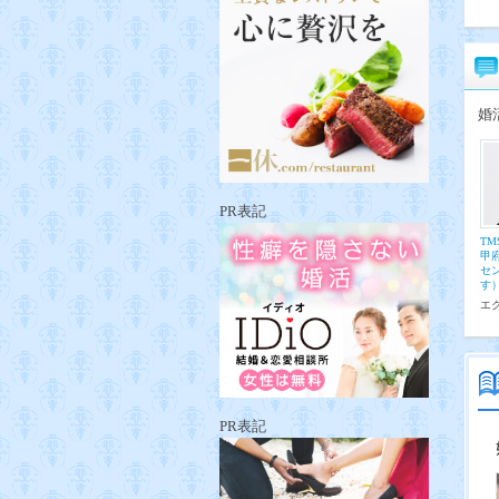
婚
PR表記
T
甲
セ
す
エ
PR表記