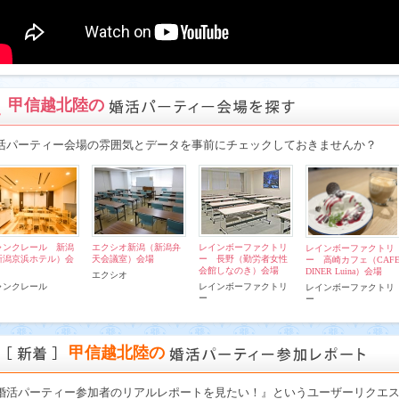
甲信越北陸の
活パーティー会場の雰囲気とデータを事前にチェックしておきませんか？
ャンクレール 新潟
エクシオ新潟（新潟弁
レインボーファクトリ
レインボーファクトリ
新潟京浜ホテル）会
天会議室）会場
ー 長野（勤労者女性
ー 高崎カフェ（CAF
会館しなのき）会場
DINER Luina）会場
エクシオ
ャンクレール
レインボーファクトリ
レインボーファクトリ
ー
ー
甲信越北陸の
婚活パーティー参加者のリアルレポートを見たい！』というユーザーリクエ