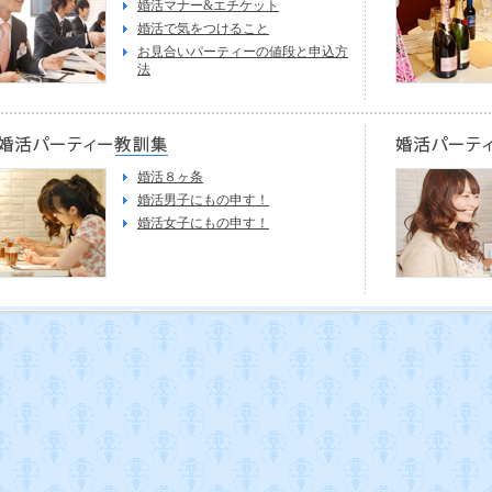
婚活マナー&エチケット
婚活で気をつけること
お見合いパーティーの値段と申込方
法
婚活８ヶ条
婚活男子にもの申す！
婚活女子にもの申す！