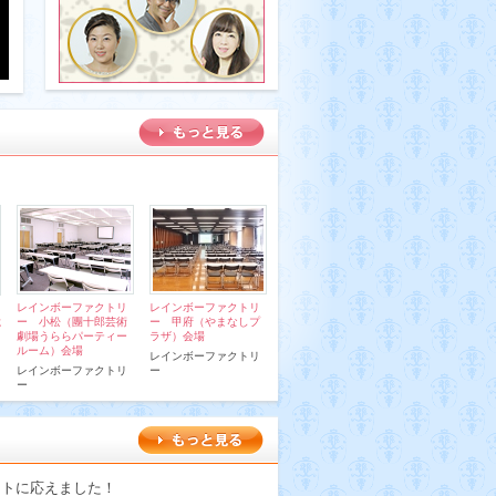
レインボーファクトリ
レインボーファクトリ
ー 小松（團十郎芸術
ー 甲府（やまなしプ
E
劇場うららパーティー
ラザ）会場
ルーム）会場
レインボーファクトリ
レインボーファクトリ
ー
ー
ストに応えました！