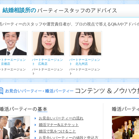
結婚相談所の
活パーティーのスタッフや運営責任者が、プロの視点で答えるQ&Aやアドバ
ートナーエージェン
パートナーエージェン
パートナーエージェン
 京都店
ト 広島店
ト 北九州店
ートナーエージェン
パートナーエージェン
パートナーエージェン
ト
ト
お見合いパーティーの流れ
婚活マナー&エチケット
婚活で気をつけること
お見合いパーティーの値段と申込方