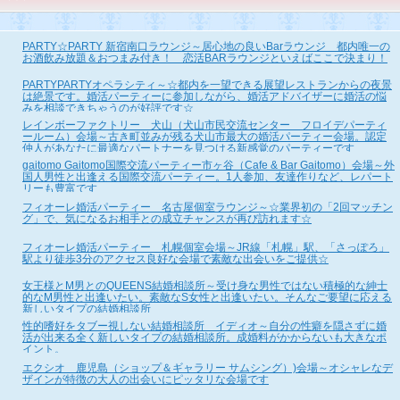
PARTY☆PARTY 新宿南口ラウンジ～居心地の良いBarラウンジ 都内唯一の
お酒飲み放題＆おつまみ付き！ 恋活BARラウンジといえばここで決まり！
PARTYPARTYオペラシティ～☆都内を一望できる展望レストランからの夜景
は絶景です。婚活パーティーに参加しながら、婚活アドバイザーに婚活の悩
みを相談できちゃうのが好評です☆
レインボーファクトリー 犬山（犬山市民交流センター フロイデパーティ
ールーム）会場～古き町並みが残る犬山市最大の婚活パーティー会場。認定
仲人があなたに最適なパートナーを見つける新感覚のパーティーです
gaitomo Gaitomo国際交流パーティー市ヶ谷（Cafe & Bar Gaitomo）会場～外
国人男性と出逢える国際交流パーティー。1人参加、友達作りなど、レパート
リーも豊富です
フィオーレ婚活パーティー 名古屋個室ラウンジ～☆業界初の「2回マッチン
グ」で、気になるお相手との成立チャンスが再び訪れます☆
フィオーレ婚活パーティー 札幌個室会場～JR線「札幌」駅、「さっぽろ」
駅より徒歩3分のアクセス良好な会場で素敵な出会いをご提供☆
女王様とM男とのQUEENS結婚相談所～受け身な男性ではない積極的な紳士
的なM男性と出逢いたい。素敵なS女性と出逢いたい。そんなご要望に応える
新しいタイプの結婚相談所
性的嗜好をタブー視しない結婚相談所 イディオ～自分の性癖を隠さずに婚
活が出来る全く新しいタイプの結婚相談所。成婚料がかからないも大きなポ
イント。
エクシオ 鹿児島（ショップ＆ギャラリー サムシング）)会場～オシャレなデ
ザインが特徴の大人の出会いにピッタリな会場です