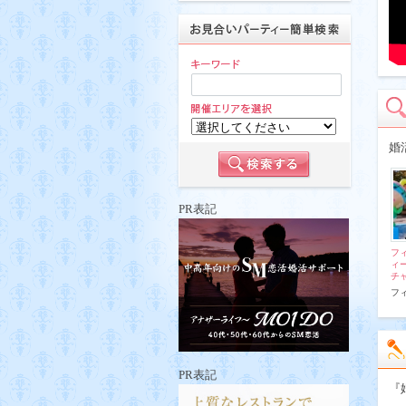
婚
PR表記
フ
ィ
チ
フ
PR表記
『