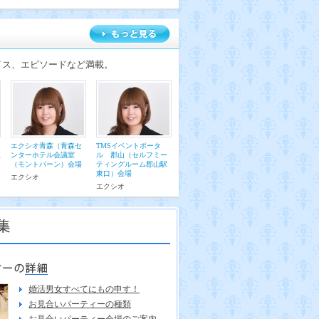
イス、エピソードなど満載。
エクシオ青森（青森セ
TMSイベントポータ
八
ンターホテル会議室
ル 郡山（セルフミー
（モントバーン）会場
ティングルーム郡山駅
東口）会場
エクシオ
エクシオ
婚活男女すべてにもの申す！
お見合いパーティーの種類
お見合いパーティー会場のご案内