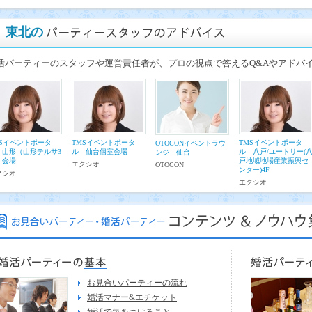
東北の
活パーティーのスタッフや運営責任者が、プロの視点で答えるQ&Aやアドバ
MSイベントポータ
TMSイベントポータ
TMSイベントポータ
OTOCONイベントラウ
 山形（山形テルサ3
ル 仙台個室会場
ル 八戸/ユートリー(
ンジ 仙台
）会場
戸地域地場産業振興セ
エクシオ
OTOCON
ンター)4F
クシオ
エクシオ
お見合いパーティーの流れ
婚活マナー&エチケット
婚活で気をつけること