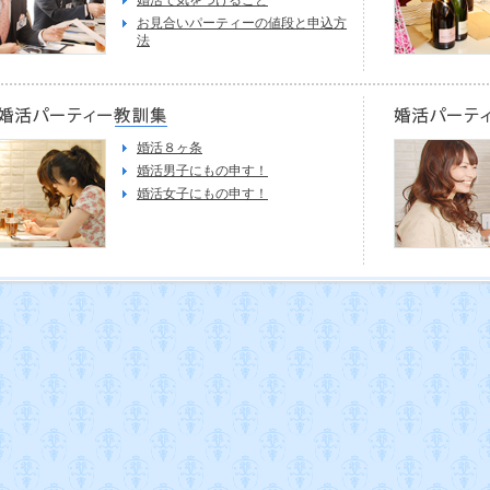
お見合いパーティーの値段と申込方
法
婚活８ヶ条
婚活男子にもの申す！
婚活女子にもの申す！