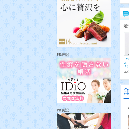
婚
PR表記
T
ル
Ｆ
エ
PR表記