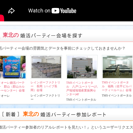
東北の
活パーティー会場の雰囲気とデータを事前にチェックしておきませんか？
レインボーファクトリ
TMSイベントポータ
ィオーレ婚活パーテ
TMSイベントポータ
ー 長岡（ハイブ長
ル 福島（佐平ビルパ
ー 郡山（郡山カル
ル 八戸/ユートリー(八
岡）会場
ーティールーム）会場
ャーセンター）会場
戸地域地場産業振興セ
ンター)4F
レインボーファクトリ
TMSイベントポータル
ィオーレ
ー
TMSイベントポータル
東北の
婚活パーティー参加者のリアルレポートを見たい！』というユーザーリクエ