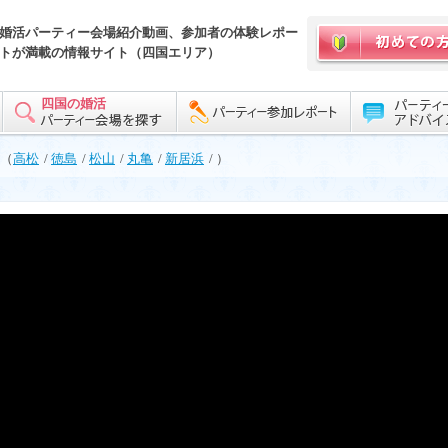
婚活パーティー会場紹介動画、参加者の体験レポー
トが満載の情報サイト（四国エリア）
四国の婚活
（
高松
/
徳島
/
松山
/
丸亀
/
新居浜
/ ）