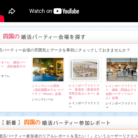
四国の
活パーティー会場の雰囲気とデータを事前にチェックしておきませんか？
ィオーレ 婚活パー
ィー 高松個室サロ
ィオーレ
レインボーファクトリ
シャンクレール高松
レインボーファクトリ
ー 新居浜（新居浜市
（高松国際ホテル 〜パ
ー 徳島（阿波おどり
市民文化センター）会
ーティーRoom）会場
会館パーティールー
場
ム）会場
シャンクレール
レインボーファクトリ
レインボーファクトリ
ー
ー
四国の
婚活パーティー参加者のリアルレポートを見たい！』というユーザーリクエ