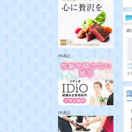
婚
PR表記
エ
ー
エ
PR表記