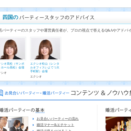
四国の
活パーティーのスタッフや運営責任者が、プロの視点で答えるQ&Aやアドバ
クシオ高松（サンポ
エクシオ松山（レンタ
トホール高松）会場
ルオフィスいよてつ大
手町駅）会場
クシオ
エクシオ
お見合いパーティーの流れ
婚活マナー&エチケット
婚活で気をつけること