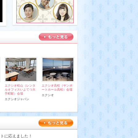
エクシオ松山（レンタ
エクシオ高松（サンポ
ルオフィスいよてつ大
ートホール高松）会場
手町駅）会場
エクシオ
エクシオジャパン
ストに応えました！