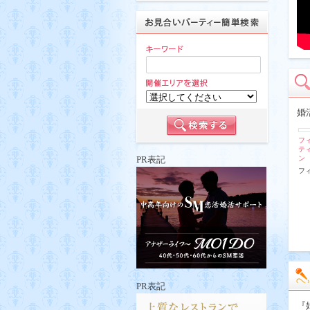
婚
フ
テ
ン
PR表記
フ
PR表記
『