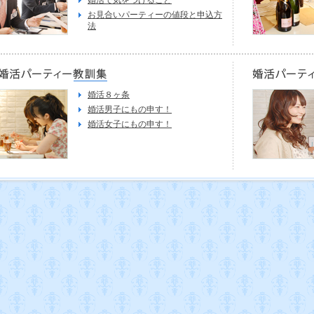
お見合いパーティーの値段と申込方
法
婚活８ヶ条
婚活男子にもの申す！
婚活女子にもの申す！