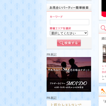
婚
PR表記
レ
ー
防
レ
ー
PR表記
『