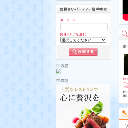
婚
PR表記
PA
PR表記
コ
小
PA
IBJ
『