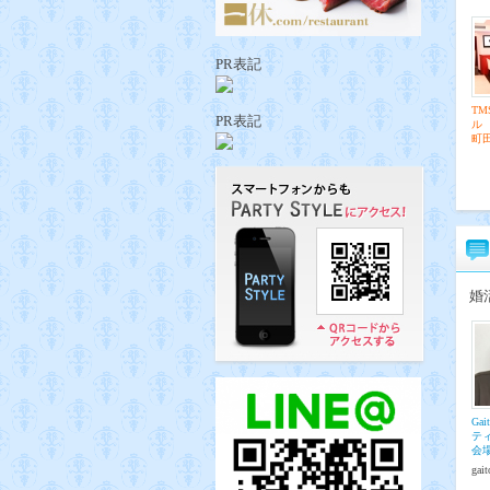
PR表記
T
PR表記
ル
町
婚
Ga
テ
会
gai