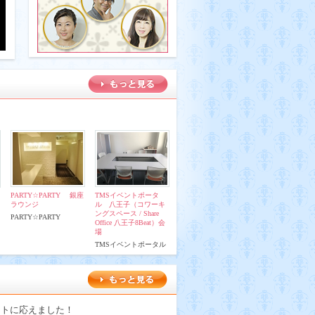
PARTY☆PARTY 銀座
TMSイベントポータ
ラウンジ
ル 八王子（コワーキ
ングスペース / Share
PARTY☆PARTY
Office 八王子8Beat）会
場
TMSイベントポータル
ストに応えました！