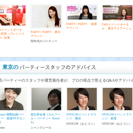
PARTY☆PARTY 銀座
TMSイベントポータ
ラウンジ
ル 東京マリアージュ
MSイベントポータ
PARTY☆PARTY 東京
 町田（プレシャス
ラウンジ
田）会場
同年代のパーティー
東京の
活パーティーのスタッフや運営責任者が、プロの視点で答えるQ&Aやアドバ
itomo 国際結婚パー
恵比寿会場（カルフー
OTOCONイベントラウ
OTOCONイベントラウ
ィー 銀座PPサロン
ル～パーティー Room
ンジ 横浜
ンジ 銀座
場
A）
OTOCON（おとコン）
OTOCON（おとコン）
tomo
シャンクレール