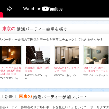
東京の
活パーティー会場の雰囲気とデータを事前にチェックしておきませんか？
RTY☆PARTY おみせ
恋活散歩 浅草 浅草
OTOCONイベントラウ
TMSイベントポータ
ン品川（土風炉 夢町
寺会場
ンジ 渋谷
ル 東京マリアージュ
路 品川店）会場
PARTY☆PARTY by
OTOCON（おとコン）
TMSイベントポータル
RTY☆PARTY by
IBJ
東京の
婚活パーティー参加者のリアルレポートを見たい！』というユーザーリクエ