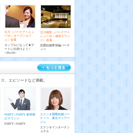
立川（パークアベニュ
立川個室（パークアベ
ー1F～オープンカフ
ニュー1F～個室ラウン
ェ）会場
ジ）会場
カップルになって★デ
恋愛結婚希望編パーテ
ートに出掛けよう！
ィー
<30vs30>
イス、エピソードなど満載。
エクシオ国際結婚パー
PARTY☆PARTY 新宿南
ティー 東京マリアー
口ラウンジ
ジュ
PARTY☆PARTY
エクシオインターナシ
ョナル