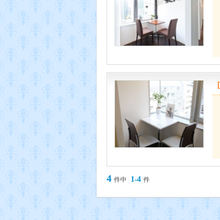
4
1-4
件中
件