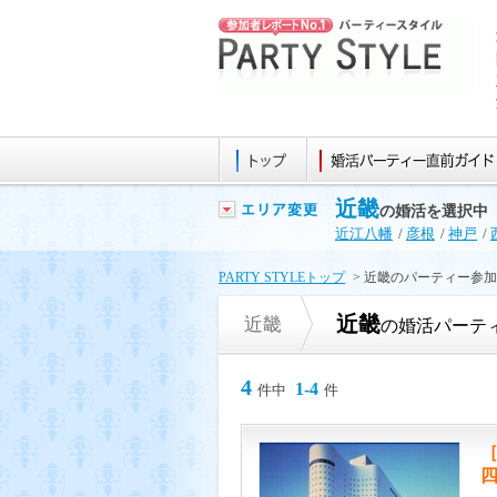
近畿
の婚活を選択中
近江八幡
/
彦根
/
神戸
/
PARTY STYLEトップ
> 近畿のパーティー参
近畿
近畿
の婚活パーテ
4
1-4
件中
件