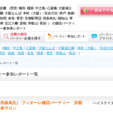
近畿 （西宮/ 梅田/ 橿原/ 中之島/ 心斎橋/ 大阪城公
園/ 大阪なんば/ 本町（大阪）/ 住吉大社/ 神戸/ 姫路/
加西/ 奈良/ 香芝/ 京都駅周辺/ 四条烏丸/ 福知山/ 草
津/ 近江八幡/ 彦根/ 和歌山/ 長浜/ ） の婚活パーティ
ー参加者レポート
近畿の婚活
（
梅田
/
中之島
/
心斎橋
/
大阪なんば
/
大阪城公園
/
本町（大阪）
/
住吉大
西宮
/
姫路
/
加西
/
奈良
/
橿原
/
香芝
/
和歌山
/
長浜
/ ）
加レポート一覧
ィー参加レポート一覧
［四条烏丸］ フィオーレ婚活パーティー 京都
ハイステイ
四条サロン