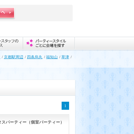
社
/
京都駅周辺
/
四条烏丸
/
福知山
/
草津
/
1
タスパーティー（個室パーティー）