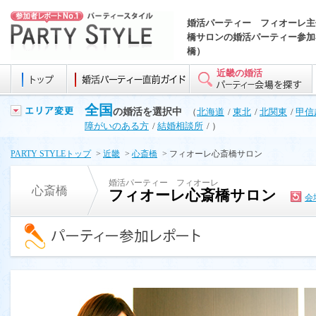
婚活パーティー フィオーレ主
橋サロンの婚活パーティー参加
橋）
近畿の婚活
全国
の婚活を選択中
（
北海道
/
東北
/
北関東
/
甲信
障がいのある方
/
結婚相談所
/ ）
PARTY STYLEトップ
>
近畿
>
心斎橋
> フィオーレ心斎橋サロン
婚活パーティー フィオーレ
心斎橋
フィオーレ心斎橋サロン
会