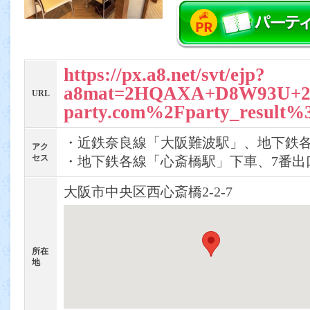
https://px.a8.net/svt/ejp?
a8mat=2HQAXA+D8W93U+2R
URL
party.com%2Fparty_result
・近鉄奈良線「大阪難波駅」、地下鉄各
アク
セス
・地下鉄各線「心斎橋駅」下車、7番出
大阪市中央区西心斎橋2-2-7
所在
地