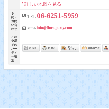
詳しい地図を見る
予
06-6251-5959
TEL
約・
お問
い合
info@fiore-party.com
メール
わせ
この
会場
での
パー
ティ
ー種
別