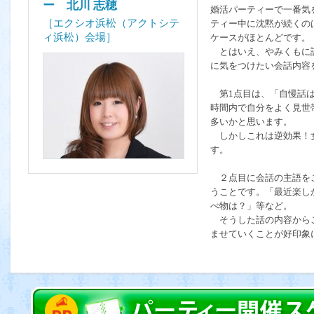
ー 北川 志穂
婚活パーティーで一番気
［エクシオ浜松（アクトシテ
ティー中に沈黙が続くの
ィ浜松）会場］
ケースがほとんどです。
とはいえ、やみくもに話
に気をつけたい会話内容
第1点目は、「自慢話は
時間内で自分をよく見世
多いかと思います。
しかしこれは逆効果！
す。
２点目に会話の主語をご
うことです。「最近楽し
べ物は？」等など。
そうした話の内容からご
ませていくことが好印象