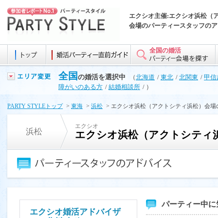
エクシオ主催:エクシオ浜松（
会場のパーティースタッフのア
全国の婚活
全国
の婚活を選択中
（
北海道
/
東北
/
北関東
/
甲信
障がいのある方
/
結婚相談所
/ ）
PARTY STYLEトップ
>
東海
>
浜松
> エクシオ浜松（アクトシティ浜松）会
エクシオ
浜松
エクシオ浜松（アクトシティ
パーティー中に
エクシオ婚活アドバイザ