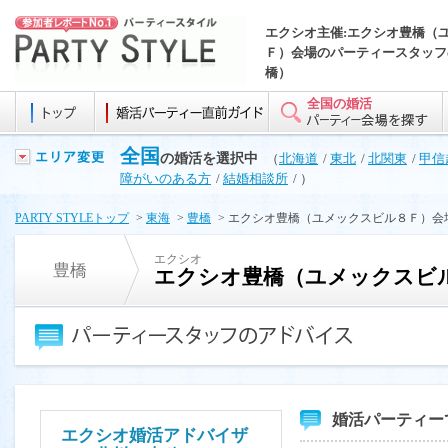
エクシオ主催:エクシオ豊橋（
Ｆ）会場のパーティースタッフ
橋）
全国の婚活
全国
の婚活を選択中
（
北海道
/
東北
/
北関東
/
甲信
障がいのある方
/
結婚相談所
/ ）
PARTY STYLEトップ
>
東海
>
豊橋
> エクシオ豊橋（ユメックスビル８Ｆ）
エクシオ
豊橋
エクシオ豊橋（ユメックスビ
婚活パーティー
エクシオ婚活アドバイザ