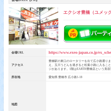
エクシオ豊橋（ユメッ
https://www.exeo-japan.co.jp/ex_sch
会場URL
豊橋駅の東口のロータリーを出て広小路通りま
アクセス
え、玉川うどんを過ぎると松葉小路に入ること
ジがあります。1階はEARTH豊橋店という美
所在地
愛知県 豊橋市 広小路1-18
地図